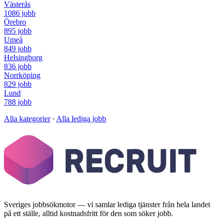
Västerås
1086 jobb
Örebro
895 jobb
Umeå
849 jobb
Helsingborg
836 jobb
Norrköping
829 jobb
Lund
788 jobb
Alla kategorier
·
Alla lediga jobb
Sveriges jobbsökmotor — vi samlar lediga tjänster från hela landet
på ett ställe, alltid kostnadsfritt för den som söker jobb.