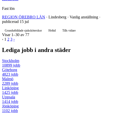
Fast lön
REGION ÖREBRO LÄN
· Lindesberg · Vanlig anställning ·
publicerad 15 jul
Grundutbildade sjuksköterskor
Heltid
Tills vidare
Visar 1–30 av 77
‹
1
2
3
›
Lediga jobb i andra städer
Stockholm
10899 jobb
Göteborg
4823 jobb
Malmö
2289 jobb
Linköping
1425 jobb
Uppsala
1414 jobb
Jönköping
1102 jobb