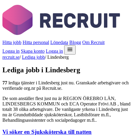
Hitta jobb
Hitta personal
Lönedata
Blogg
Om Recruit
Logga in
Skapa konto
Logga in
recruit.se
/
Lediga jobb
/
Lindesberg
Lediga jobb i Lindesberg
77
lediga tjänster i Lindesberg just nu. Granskade arbetsgivare och
verifierade org.nr på Recruit.se.
De som anställer flest just nu är REGION ÖREBRO LÄN,
LINDESBERGS KOMMUN och ECA Operator Frövi AB , bland
totalt 38 olika arbetsgivare. De vanligaste yrkena i Lindesberg just
nu är Grundutbildade sjuksköterskor, Lastbilsförare m.fl.,
Behandlingsassistenter och socialpedagoger m.fl..
Vi söker en Sjuksköterska till natten