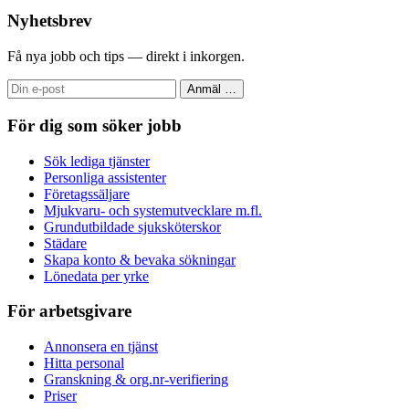
Nyhetsbrev
Få nya jobb och tips — direkt i inkorgen.
Anmäl
…
För dig som söker jobb
Sök lediga tjänster
Personliga assistenter
Företagssäljare
Mjukvaru- och systemutvecklare m.fl.
Grundutbildade sjuksköterskor
Städare
Skapa konto & bevaka sökningar
Lönedata per yrke
För arbetsgivare
Annonsera en tjänst
Hitta personal
Granskning & org.nr-verifiering
Priser