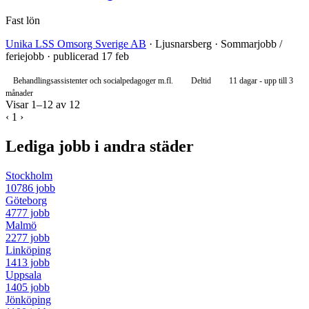
Fast lön
Unika LSS Omsorg Sverige AB
· Ljusnarsberg · Sommarjobb /
feriejobb · publicerad 17 feb
Behandlingsassistenter och socialpedagoger m.fl.
Deltid
11 dagar - upp till 3
månader
Visar 1–12 av 12
‹
1
›
Lediga jobb i andra städer
Stockholm
10786 jobb
Göteborg
4777 jobb
Malmö
2277 jobb
Linköping
1413 jobb
Uppsala
1405 jobb
Jönköping