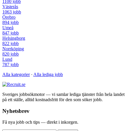
1100 jobb
Västerås
1063 jobb
Örebro
894 jobb
Umeå
847 jobb
Helsingborg
822 jobb
Norrköping
820 jobb
Lund
787 jobb
Alla kategorier
·
Alla lediga jobb
Sveriges jobbsökmotor — vi samlar lediga tjänster från hela landet
på ett ställe, alltid kostnadsfritt för den som söker jobb.
Nyhetsbrev
Få nya jobb och tips — direkt i inkorgen.