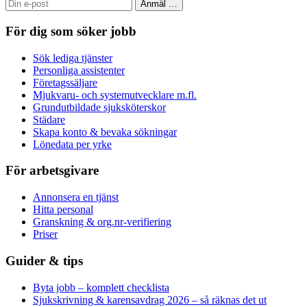
Anmäl
…
För dig som söker jobb
Sök lediga tjänster
Personliga assistenter
Företagssäljare
Mjukvaru- och systemutvecklare m.fl.
Grundutbildade sjuksköterskor
Städare
Skapa konto & bevaka sökningar
Lönedata per yrke
För arbetsgivare
Annonsera en tjänst
Hitta personal
Granskning & org.nr-verifiering
Priser
Guider & tips
Byta jobb – komplett checklista
Sjukskrivning & karensavdrag 2026 – så räknas det ut