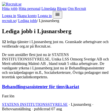
Hitta jobb
Hitta personal
Lönedata
Blogg
Om Recruit
Logga in
Skapa konto
Logga in
recruit.se
/
Lediga jobb
/
Ljusnarsberg
Lediga jobb i Ljusnarsberg
12
lediga tjänster i Ljusnarsberg just nu. Granskade arbetsgivare och
verifierade org.nr på Recruit.se.
De som anställer flest just nu är STATENS
INSTITUTIONSSTYRELSE, Unika LSS Omsorg Sverige AB och
Merit utbildning Malmö AB , bland totalt 5 olika arbetsgivare. De
vanligaste yrkena i Ljusnarsberg just nu är Behandlingsassistenter
och socialpedagoger m.fl., Socialsekreterare, Övriga pedagoger med
teoretisk specialistkompetens.
Behandlingsassistenter för timvikariat
Fast lön
STATENS INSTITUTIONSSTYRELSE
· Ljusnarsberg ·
Behovsanställning · publicerad 07 aug