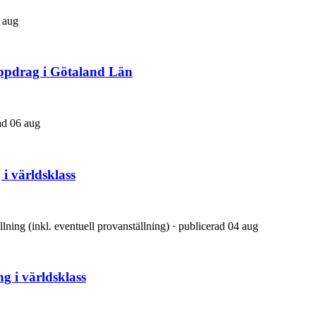
7 aug
tuppdrag i Götaland Län
rad 06 aug
i världsklass
ällning (inkl. eventuell provanställning) · publicerad 04 aug
g i världsklass