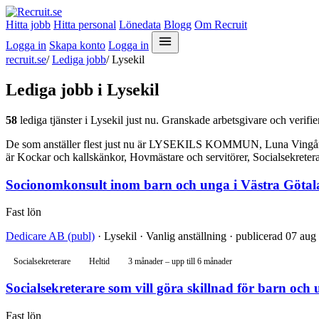
Hitta jobb
Hitta personal
Lönedata
Blogg
Om Recruit
Logga in
Skapa konto
Logga in
recruit.se
/
Lediga jobb
/
Lysekil
Lediga jobb i Lysekil
58
lediga tjänster i Lysekil just nu. Granskade arbetsgivare och verifie
De som anställer flest just nu är LYSEKILS KOMMUN, Luna Vingård & 
är Kockar och kallskänkor, Hovmästare och servitörer, Socialsekretera
Socionomkonsult inom barn och unga i Västra Göta
Fast lön
Dedicare AB (publ)
· Lysekil · Vanlig anställning · publicerad 07 aug
Socialsekreterare
Heltid
3 månader – upp till 6 månader
Socialsekreterare som vill göra skillnad för barn och
Fast lön