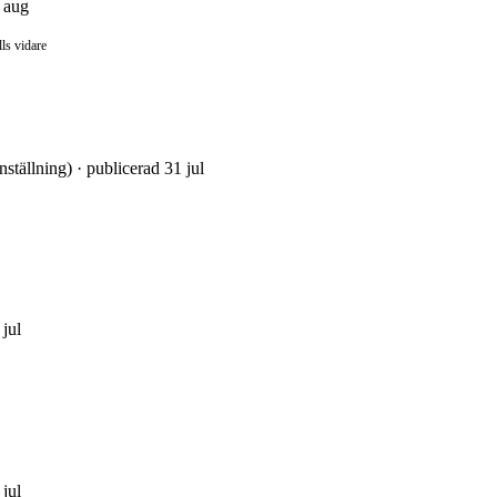
3 aug
lls vidare
nställning) · publicerad 31 jul
 jul
 jul