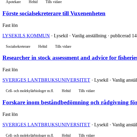
Apotekare
Heltid
Tills vidare
Förste socialsekreterare till Vuxenenheten
Fast lön
LYSEKILS KOMMUN
· Lysekil · Vanlig anställning · publicerad 14
Socialsekreterare
Heltid
Tills vidare
Researcher in stock assessment and advice for fisher
Fast lön
SVERIGES LANTBRUKSUNIVERSITET
· Lysekil · Vanlig anstäl
Cell- och molekylärbiologer m.fl.
Heltid
Tills vidare
Forskare inom beståndbedömning och rådgivning för 
Fast lön
SVERIGES LANTBRUKSUNIVERSITET
· Lysekil · Vanlig anstäl
Cell- och molekylärbiologer m.fl.
Heltid
Tills vidare