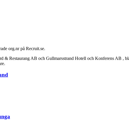
rade org.nr på Recruit.se.
Restaurang AB och Gullmarsstrand Hotell och Konferens AB , bland to
re.
land
 unga