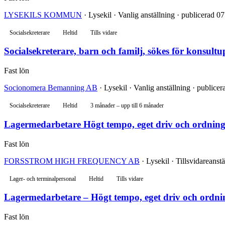
LYSEKILS KOMMUN
· Lysekil · Vanlig anställning · publicerad 0
Socialsekreterare
Heltid
Tills vidare
Socialsekreterare, barn och familj, sökes för konsul
Fast lön
Socionomera Bemanning AB
· Lysekil · Vanlig anställning · publice
Socialsekreterare
Heltid
3 månader – upp till 6 månader
Lagermedarbetare Högt tempo, eget driv och ordning 
Fast lön
FORSSTROM HIGH FREQUENCY AB
· Lysekil · Tillsvidareanst
Lager- och terminalpersonal
Heltid
Tills vidare
Lagermedarbetare – Högt tempo, eget driv och ordnin
Fast lön