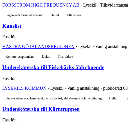
FORSSTROM HIGH FREQUENCY AB
· Lysekil · Tillsvidareanst
Lager- och terminalpersonal
Heltid
Tills vidare
Kanslist
Fast lön
VÄSTRA GÖTALANDSREGIONEN
· Lysekil · Vanlig anställning
Kontorsreceptionister
Deltid
Tills vidare
Undersköterska till Fiskebäcks äldreboende
Fast lön
LYSEKILS KOMMUN
· Lysekil · Vanlig anställning · publicerad 0
Undersköterskor, hemtjänst, hemsjukvård, äldreboende och habilitering
Heltid
Ti
Undersköterska till Kärntruppen
Fast lön