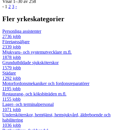
Visar 1–30 av 258
‹
1
2
3
›
Fler yrkeskategorier
Personliga assistenter
2736 jobb
Företagssäljare
2339 jobb
Mjukvaru- och systemutvecklare m.fl.
1878 jobb
Grundutbildade sjuksköterskor
1579 jobb
Städare
1292 jobb
Motorfordonsmekaniker och fordonsreparatörer
1195 jobb
Restaurang- och köksbiträden m.fl.
1155 jobb
Lager- och terminalpersonal
1071 jobb
Undersköterskor, hemtjänst, hemsjukvård, äldreboende och
habilitering
1036 jobb