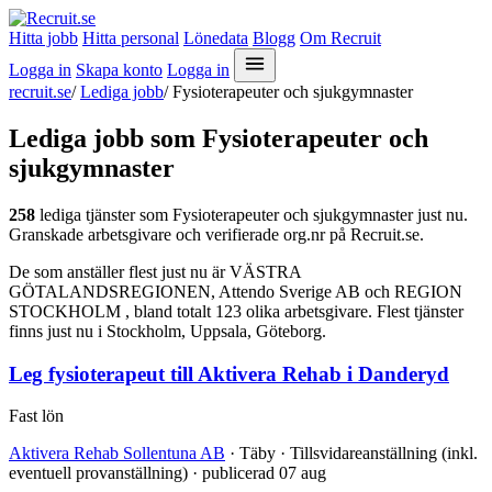
Hitta jobb
Hitta personal
Lönedata
Blogg
Om Recruit
Logga in
Skapa konto
Logga in
recruit.se
/
Lediga jobb
/
Fysioterapeuter och sjukgymnaster
Lediga jobb som Fysioterapeuter och
sjukgymnaster
258
lediga tjänster som Fysioterapeuter och sjukgymnaster just nu.
Granskade arbetsgivare och verifierade org.nr på Recruit.se.
De som anställer flest just nu är VÄSTRA
GÖTALANDSREGIONEN, Attendo Sverige AB och REGION
STOCKHOLM , bland totalt 123 olika arbetsgivare. Flest tjänster
finns just nu i Stockholm, Uppsala, Göteborg.
Leg fysioterapeut till Aktivera Rehab i Danderyd
Fast lön
Aktivera Rehab Sollentuna AB
· Täby · Tillsvidareanställning (inkl.
eventuell provanställning) · publicerad 07 aug