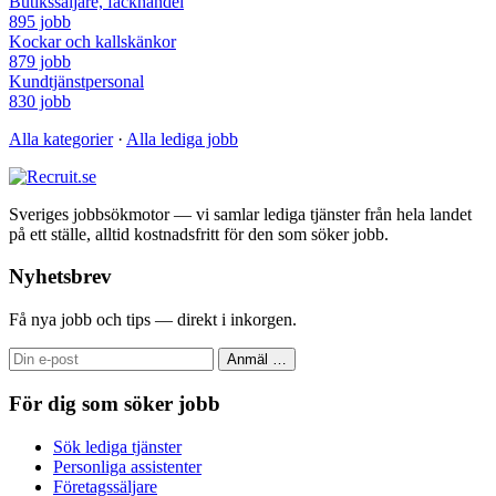
Butikssäljare, fackhandel
895 jobb
Kockar och kallskänkor
879 jobb
Kundtjänstpersonal
830 jobb
Alla kategorier
·
Alla lediga jobb
Sveriges jobbsökmotor — vi samlar lediga tjänster från hela landet
på ett ställe, alltid kostnadsfritt för den som söker jobb.
Nyhetsbrev
Få nya jobb och tips — direkt i inkorgen.
Anmäl
…
För dig som söker jobb
Sök lediga tjänster
Personliga assistenter
Företagssäljare