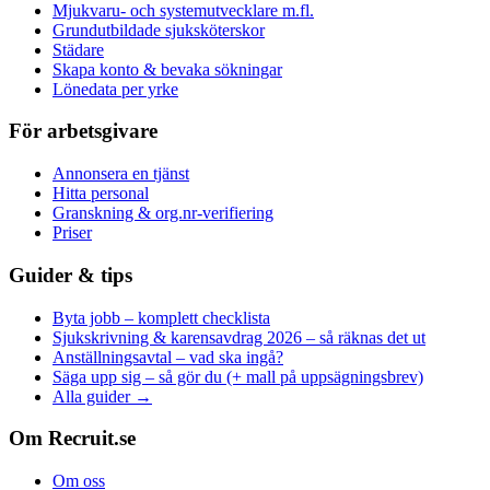
Mjukvaru- och systemutvecklare m.fl.
Grundutbildade sjuksköterskor
Städare
Skapa konto & bevaka sökningar
Lönedata per yrke
För arbetsgivare
Annonsera en tjänst
Hitta personal
Granskning & org.nr-verifiering
Priser
Guider & tips
Byta jobb – komplett checklista
Sjukskrivning & karensavdrag 2026 – så räknas det ut
Anställningsavtal – vad ska ingå?
Säga upp sig – så gör du (+ mall på uppsägningsbrev)
Alla guider →
Om Recruit.se
Om oss