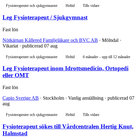
Fysioterapeuter och sjukgymnaster
Heltid
Tills vidare
Leg Fysioterapeut / Sjukgymnast
Fast lön
Nötkärnan Kållered Familjeläkare och BVC AB
· Mölndal ·
Vikariat · publicerad 07 aug
Fysioterapeuter och sjukgymnaster
Heltid
6 månader – upp till 12 månader
Leg Fysioterapeut inom Idrottsmedicin, Ortopedi
eller OMT
Fast lön
Capio Sverige AB
· Stockholm · Vanlig anställning · publicerad 07
aug
Fysioterapeuter och sjukgymnaster
Heltid
Tills vidare
Fysioterapeut sökes till Vårdcentralen Hertig Knut,
Halmstad