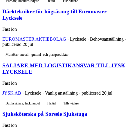
Vårdare, boendestödjare
Deltid
Tills vidare
Däcktekniker för högsäsong till Euromaster
Lycksele
Fast lön
EUROMASTER AKTIEBOLAG
· Lycksele · Behovsanställning ·
publicerad 20 jul
Montörer, metall-, gummi- och plastprodukter
SÄLJARE MED LOGISTIKANSVAR TILL JYSK
LYCKSELE
Fast lön
JYSK AB
· Lycksele · Vanlig anställning · publicerad 20 jul
Butikssäljare, fackhandel
Heltid
Tills vidare
Sjuksköterska på Sorsele Sjukstuga
Fast lön