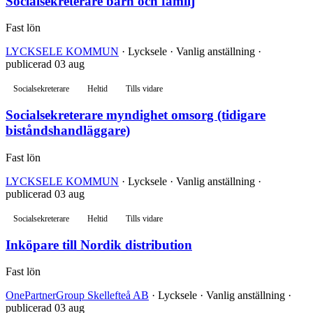
Socialsekreterare barn och familj
Fast lön
LYCKSELE KOMMUN
· Lycksele · Vanlig anställning ·
publicerad 03 aug
Socialsekreterare
Heltid
Tills vidare
Socialsekreterare myndighet omsorg (tidigare
biståndshandläggare)
Fast lön
LYCKSELE KOMMUN
· Lycksele · Vanlig anställning ·
publicerad 03 aug
Socialsekreterare
Heltid
Tills vidare
Inköpare till Nordik distribution
Fast lön
OnePartnerGroup Skellefteå AB
· Lycksele · Vanlig anställning ·
publicerad 03 aug