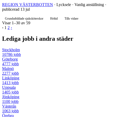
REGION VÄSTERBOTTEN
· Lycksele · Vanlig anställning ·
publicerad 13 jul
Grundutbildade sjuksköterskor
Heltid
Tills vidare
Visar 1–30 av 59
‹
1
2
›
Lediga jobb i andra städer
Stockholm
10786 jobb
Göteborg
4777 jobb
Malmö
2277 jobb
Linköping
1413 jobb
Uppsala
1405 jobb
Jönköping
1100 jobb
Västerås
1063 jobb
Örebro