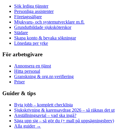
Sök lediga tjänster
Personliga assistenter
Företagssäljare
Mjukvaru- och systemutvecklare m.fl.
Grundutbildade sjuksköterskor
Städare
Skapa konto & bevaka sökningar
Lönedata per yrke
För arbetsgivare
Annonsera en tjänst
Hitta personal
Granskning & org.nr-verifiering
Priser
Guider & tips
Byta jobb – komplett checklista
Sjukskrivning & karensavdrag 2026 – så räknas det ut
Anställningsavtal – vad ska ingå?
Säga upp sig – så gör du (+ mall på uppsägningsbrev)
Alla guider →