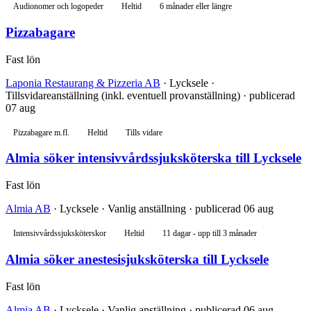
Audionomer och logopeder
Heltid
6 månader eller längre
Pizzabagare
Fast lön
Laponia Restaurang & Pizzeria AB
· Lycksele ·
Tillsvidareanställning (inkl. eventuell provanställning) · publicerad
07 aug
Pizzabagare m.fl.
Heltid
Tills vidare
Almia söker intensivvårdssjuksköterska till Lycksele
Fast lön
Almia AB
· Lycksele · Vanlig anställning · publicerad 06 aug
Intensivvårdssjuksköterskor
Heltid
11 dagar - upp till 3 månader
Almia söker anestesisjuksköterska till Lycksele
Fast lön
Almia AB
· Lycksele · Vanlig anställning · publicerad 06 aug