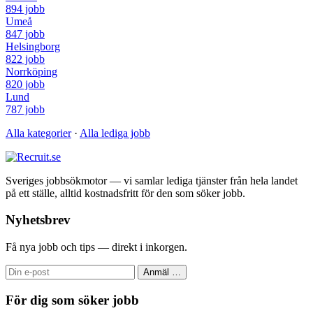
894 jobb
Umeå
847 jobb
Helsingborg
822 jobb
Norrköping
820 jobb
Lund
787 jobb
Alla kategorier
·
Alla lediga jobb
Sveriges jobbsökmotor — vi samlar lediga tjänster från hela landet
på ett ställe, alltid kostnadsfritt för den som söker jobb.
Nyhetsbrev
Få nya jobb och tips — direkt i inkorgen.
Anmäl
…
För dig som söker jobb