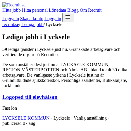
Hitta jobb
Hitta personal
Lönedata
Blogg
Om Recruit
Logga in
Skapa konto
Logga in
recruit.se
/
Lediga jobb
/
Lycksele
Lediga jobb i Lycksele
59
lediga tjänster i Lycksele just nu. Granskade arbetsgivare och
verifierade org.nr på Recruit.se.
De som anställer flest just nu är LYCKSELE KOMMUN,
REGION VÄSTERBOTTEN och Almia AB , bland totalt 30 olika
arbetsgivare. De vanligaste yrkena i Lycksele just nu är
Grundutbildade sjuksköterskor, Personliga assistenter, Butikssäljare,
fackhandel.
Logoped till elevhälsan
Fast lön
LYCKSELE KOMMUN
· Lycksele · Vanlig anställning ·
publicerad 07 aug