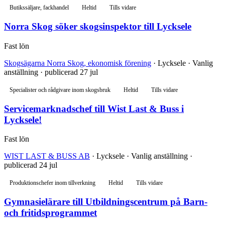
Butikssäljare, fackhandel
Heltid
Tills vidare
Norra Skog söker skogsinspektor till Lycksele
Fast lön
Skogsägarna Norra Skog, ekonomisk förening
· Lycksele · Vanlig
anställning · publicerad 27 jul
Specialister och rådgivare inom skogsbruk
Heltid
Tills vidare
Servicemarknadschef till Wist Last & Buss i
Lycksele!
Fast lön
WIST LAST & BUSS AB
· Lycksele · Vanlig anställning ·
publicerad 24 jul
Produktionschefer inom tillverkning
Heltid
Tills vidare
Gymnasielärare till Utbildningscentrum på Barn-
och fritidsprogrammet