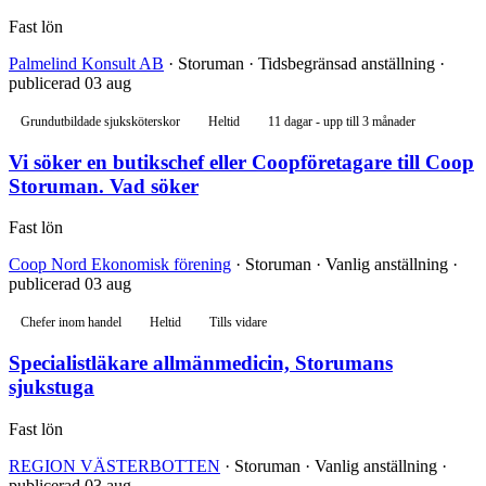
Fast lön
Palmelind Konsult AB
· Storuman · Tidsbegränsad anställning ·
publicerad 03 aug
Grundutbildade sjuksköterskor
Heltid
11 dagar - upp till 3 månader
Vi söker en butikschef eller Coopföretagare till Coop
Storuman. Vad söker
Fast lön
Coop Nord Ekonomisk förening
· Storuman · Vanlig anställning ·
publicerad 03 aug
Chefer inom handel
Heltid
Tills vidare
Specialistläkare allmänmedicin, Storumans
sjukstuga
Fast lön
REGION VÄSTERBOTTEN
· Storuman · Vanlig anställning ·
publicerad 03 aug