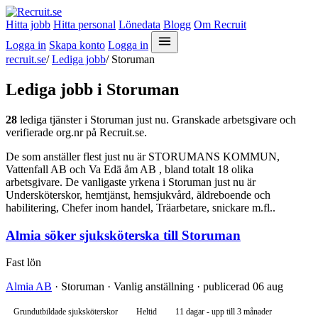
Hitta jobb
Hitta personal
Lönedata
Blogg
Om Recruit
Logga in
Skapa konto
Logga in
recruit.se
/
Lediga jobb
/
Storuman
Lediga jobb i Storuman
28
lediga tjänster i Storuman just nu. Granskade arbetsgivare och
verifierade org.nr på Recruit.se.
De som anställer flest just nu är STORUMANS KOMMUN,
Vattenfall AB och Va Edä åm AB , bland totalt 18 olika
arbetsgivare. De vanligaste yrkena i Storuman just nu är
Undersköterskor, hemtjänst, hemsjukvård, äldreboende och
habilitering, Chefer inom handel, Träarbetare, snickare m.fl..
Almia söker sjuksköterska till Storuman
Fast lön
Almia AB
· Storuman · Vanlig anställning · publicerad 06 aug
Grundutbildade sjuksköterskor
Heltid
11 dagar - upp till 3 månader