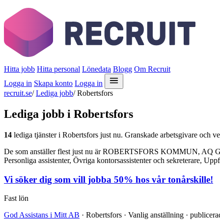
Hitta jobb
Hitta personal
Lönedata
Blogg
Om Recruit
Logga in
Skapa konto
Logga in
recruit.se
/
Lediga jobb
/
Robertsfors
Lediga jobb i Robertsfors
14
lediga tjänster i Robertsfors just nu. Granskade arbetsgivare och ver
De som anställer flest just nu är ROBERTSFORS KOMMUN, AQ Gro
Personliga assistenter, Övriga kontorsassistenter och sekreterare, Upp
Vi söker dig som vill jobba 50% hos vår tonårskille!
Fast lön
God Assistans i Mitt AB
· Robertsfors · Vanlig anställning · publicera