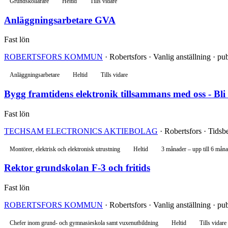
Grundskollärare
Heltid
Tills vidare
Anläggningsarbetare GVA
Fast lön
ROBERTSFORS KOMMUN
· Robertsfors · Vanlig anställning · pub
Anläggningsarbetare
Heltid
Tills vidare
Bygg framtidens elektronik tillsammans med oss - Bl
Fast lön
TECHSAM ELECTRONICS AKTIEBOLAG
· Robertsfors · Tidsb
Montörer, elektrisk och elektronisk utrustning
Heltid
3 månader – upp till 6 mån
Rektor grundskolan F-3 och fritids
Fast lön
ROBERTSFORS KOMMUN
· Robertsfors · Vanlig anställning · pu
Chefer inom grund- och gymnasieskola samt vuxenutbildning
Heltid
Tills vidare