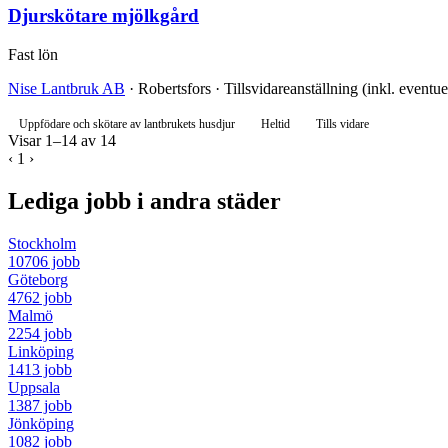
Djurskötare mjölkgård
Fast lön
Nise Lantbruk AB
· Robertsfors · Tillsvidareanställning (inkl. eventue
Uppfödare och skötare av lantbrukets husdjur
Heltid
Tills vidare
Visar 1–14 av 14
‹
1
›
Lediga jobb i andra städer
Stockholm
10706 jobb
Göteborg
4762 jobb
Malmö
2254 jobb
Linköping
1413 jobb
Uppsala
1387 jobb
Jönköping
1082 jobb