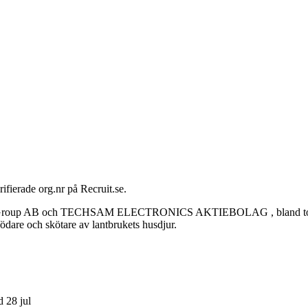
ifierade org.nr på Recruit.se.
up AB och TECHSAM ELECTRONICS AKTIEBOLAG , bland totalt 6 olik
födare och skötare av lantbrukets husdjur.
d 28 jul