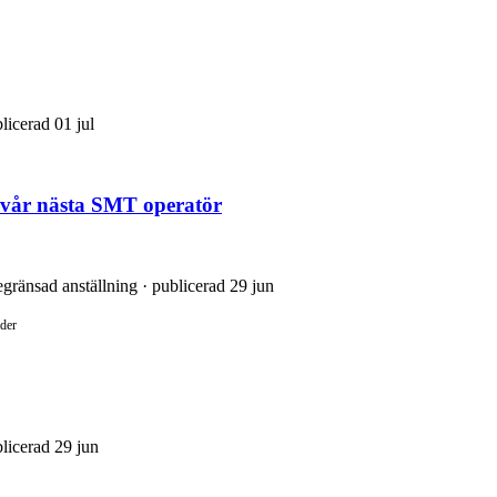
licerad 01 jul
i vår nästa SMT operatör
egränsad anställning · publicerad 29 jun
ader
blicerad 29 jun