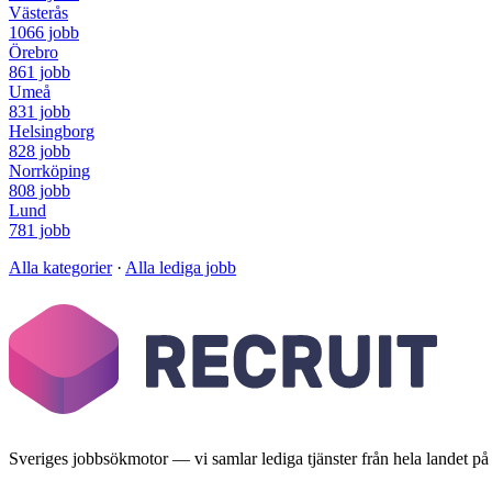
Västerås
1066 jobb
Örebro
861 jobb
Umeå
831 jobb
Helsingborg
828 jobb
Norrköping
808 jobb
Lund
781 jobb
Alla kategorier
·
Alla lediga jobb
Sveriges jobbsökmotor — vi samlar lediga tjänster från hela landet på et