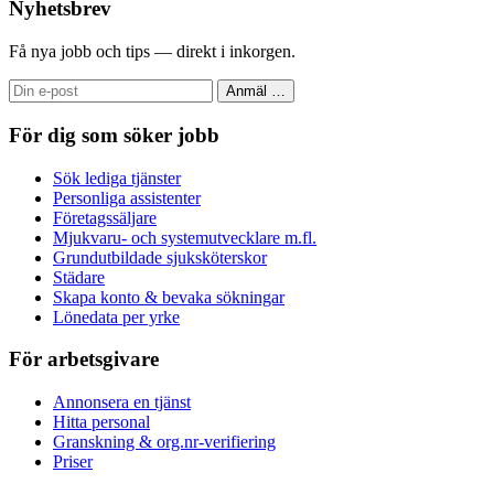
Nyhetsbrev
Få nya jobb och tips — direkt i inkorgen.
Anmäl
…
För dig som söker jobb
Sök lediga tjänster
Personliga assistenter
Företagssäljare
Mjukvaru- och systemutvecklare m.fl.
Grundutbildade sjuksköterskor
Städare
Skapa konto & bevaka sökningar
Lönedata per yrke
För arbetsgivare
Annonsera en tjänst
Hitta personal
Granskning & org.nr-verifiering
Priser