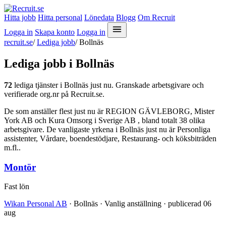
Hitta jobb
Hitta personal
Lönedata
Blogg
Om Recruit
Logga in
Skapa konto
Logga in
recruit.se
/
Lediga jobb
/
Bollnäs
Lediga jobb i Bollnäs
72
lediga tjänster i Bollnäs just nu. Granskade arbetsgivare och
verifierade org.nr på Recruit.se.
De som anställer flest just nu är REGION GÄVLEBORG, Mister
York AB och Kura Omsorg i Sverige AB , bland totalt 38 olika
arbetsgivare. De vanligaste yrkena i Bollnäs just nu är Personliga
assistenter, Vårdare, boendestödjare, Restaurang- och köksbiträden
m.fl..
Montör
Fast lön
Wikan Personal AB
· Bollnäs · Vanlig anställning · publicerad 06
aug