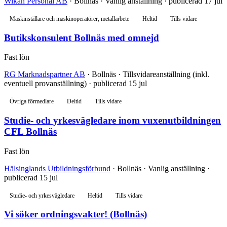
Wikan Personal AB
· Bollnäs · Vanlig anställning · publicerad 17 jul
Maskinställare och maskinoperatörer, metallarbete
Heltid
Tills vidare
Butikskonsulent Bollnäs med omnejd
Fast lön
RG Marknadspartner AB
· Bollnäs · Tillsvidareanställning (inkl.
eventuell provanställning) · publicerad 15 jul
Övriga förmedlare
Deltid
Tills vidare
Studie- och yrkesvägledare inom vuxenutbildningen
CFL Bollnäs
Fast lön
Hälsinglands Utbildningsförbund
· Bollnäs · Vanlig anställning ·
publicerad 15 jul
Studie- och yrkesvägledare
Heltid
Tills vidare
Vi söker ordningsvakter! (Bollnäs)