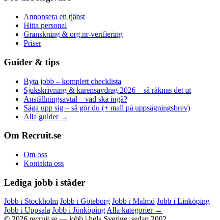
Annonsera en tjänst
Hitta personal
Granskning & org.nr-verifiering
Priser
Guider & tips
Byta jobb – komplett checklista
Sjukskrivning & karensavdrag 2026 – så räknas det ut
Anställningsavtal – vad ska ingå?
Säga upp sig – så gör du (+ mall på uppsägningsbrev)
Alla guider →
Om Recruit.se
Om oss
Kontakta oss
Lediga jobb i städer
Jobb i Stockholm
Jobb i Göteborg
Jobb i Malmö
Jobb i Linköping
Jobb i Uppsala
Jobb i Jönköping
Alla kategorier →
© 2026 recruit.se — jobb i hela Sverige, sedan 2002