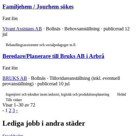
Familjehem / Jourhem sökes
Fast lön
Vivant Assistans AB
· Bollnäs · Behovsanställning · publicerad 12
jul
Behandlingsassistenter och socialpedagoger m.fl.
Beredare/Planerare till Bruks AB i Arbrå
Fast lön
BRUKS AB
· Bollnäs · Tillsvidareanställning (inkl. eventuell
provanställning) · publicerad 10 jul
Ingenjörer och tekniker inom industri, logistik och produktionsplanering
Heltid
Tills vidare
Visar 1–30 av 72
‹
1
2
3
›
Lediga jobb i andra städer