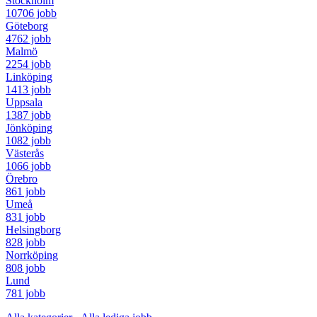
Stockholm
10706 jobb
Göteborg
4762 jobb
Malmö
2254 jobb
Linköping
1413 jobb
Uppsala
1387 jobb
Jönköping
1082 jobb
Västerås
1066 jobb
Örebro
861 jobb
Umeå
831 jobb
Helsingborg
828 jobb
Norrköping
808 jobb
Lund
781 jobb