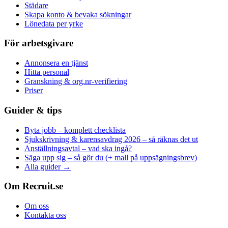
Städare
Skapa konto & bevaka sökningar
Lönedata per yrke
För arbetsgivare
Annonsera en tjänst
Hitta personal
Granskning & org.nr-verifiering
Priser
Guider & tips
Byta jobb – komplett checklista
Sjukskrivning & karensavdrag 2026 – så räknas det ut
Anställningsavtal – vad ska ingå?
Säga upp sig – så gör du (+ mall på uppsägningsbrev)
Alla guider →
Om Recruit.se
Om oss
Kontakta oss