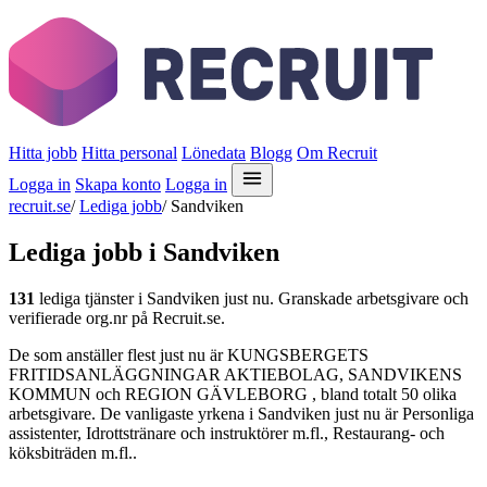
Hitta jobb
Hitta personal
Lönedata
Blogg
Om Recruit
Logga in
Skapa konto
Logga in
recruit.se
/
Lediga jobb
/
Sandviken
Lediga jobb i Sandviken
131
lediga tjänster i Sandviken just nu. Granskade arbetsgivare och
verifierade org.nr på Recruit.se.
De som anställer flest just nu är KUNGSBERGETS
FRITIDSANLÄGGNINGAR AKTIEBOLAG, SANDVIKENS
KOMMUN och REGION GÄVLEBORG , bland totalt 50 olika
arbetsgivare. De vanligaste yrkena i Sandviken just nu är Personliga
assistenter, Idrottstränare och instruktörer m.fl., Restaurang- och
köksbiträden m.fl..