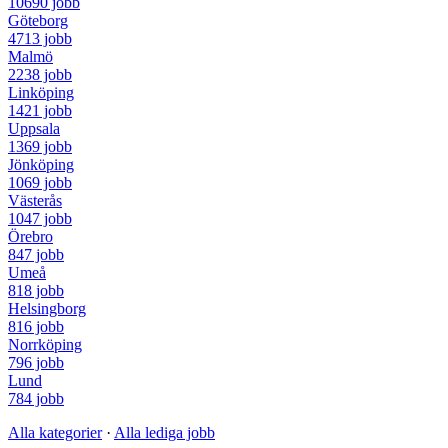
10690 jobb
Göteborg
4713 jobb
Malmö
2238 jobb
Linköping
1421 jobb
Uppsala
1369 jobb
Jönköping
1069 jobb
Västerås
1047 jobb
Örebro
847 jobb
Umeå
818 jobb
Helsingborg
816 jobb
Norrköping
796 jobb
Lund
784 jobb
Alla kategorier
·
Alla lediga jobb