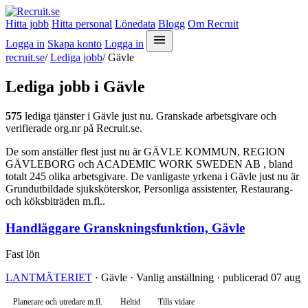
Hitta jobb
Hitta personal
Lönedata
Blogg
Om Recruit
Logga in
Skapa konto
Logga in
recruit.se
/
Lediga jobb
/
Gävle
Lediga jobb i Gävle
575
lediga tjänster i Gävle just nu. Granskade arbetsgivare och
verifierade org.nr på Recruit.se.
De som anställer flest just nu är GÄVLE KOMMUN, REGION
GÄVLEBORG och ACADEMIC WORK SWEDEN AB , bland
totalt 245 olika arbetsgivare. De vanligaste yrkena i Gävle just nu är
Grundutbildade sjuksköterskor, Personliga assistenter, Restaurang-
och köksbiträden m.fl..
Handläggare Granskningsfunktion, Gävle
Fast lön
LANTMÄTERIET
· Gävle · Vanlig anställning · publicerad 07 aug
Planerare och utredare m.fl.
Heltid
Tills vidare