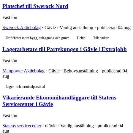
Platschef till Swerock Nord
Fast lön
Swerock Aktiebolag
· Gävle · Vanlig anställning · publicerad 04 aug
Driftchefer inom bygg, anläggning och gruva
Heltid
Tills vidare
Lagerarbetare till Partykungen i Gävle | Extrajobb
Fast lön
Manpower Aktiebolag
· Gävle · Behovsanställning · publicerad 04
aug
Lager- och terminalpersonal
Vikarierande Ekonomihandläggare till Statens
Servicecenter i Gävle
Fast lön
Statens servicecenter
· Gävle · Vanlig anställning · publicerad 04
aug