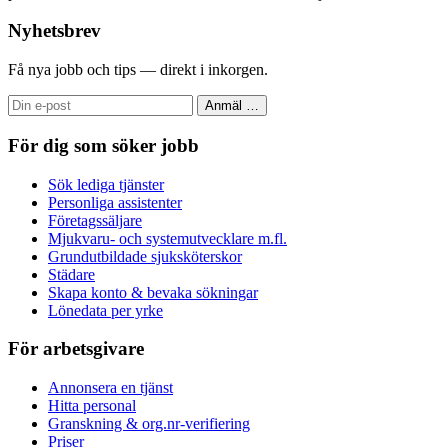
Nyhetsbrev
Få nya jobb och tips — direkt i inkorgen.
Anmäl
…
För dig som söker jobb
Sök lediga tjänster
Personliga assistenter
Företagssäljare
Mjukvaru- och systemutvecklare m.fl.
Grundutbildade sjuksköterskor
Städare
Skapa konto & bevaka sökningar
Lönedata per yrke
För arbetsgivare
Annonsera en tjänst
Hitta personal
Granskning & org.nr-verifiering
Priser