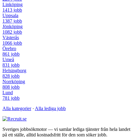
Linköping
1413 jobb
Uppsala
1387 jobb
Jönköping
1082 jobb
Västerås
1066 jobb
Örebro
861 jobb
Umeå
831 jobb
Helsingborg
828 jobb
Norrköping
808 jobb
Lund
781 jobb
Alla kategorier
·
Alla lediga jobb
Sveriges jobbsökmotor — vi samlar lediga tjänster från hela landet
på ett ställe, alltid kostnadsfritt för den som söker jobb.