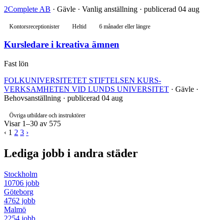
2Complete AB
· Gävle · Vanlig anställning · publicerad 04 aug
Kontorsreceptionister
Heltid
6 månader eller längre
Kursledare i kreativa ämnen
Fast lön
FOLKUNIVERSITETET STIFTELSEN KURS-
VERKSAMHETEN VID LUNDS UNIVERSITET
· Gävle ·
Behovsanställning · publicerad 04 aug
Övriga utbildare och instruktörer
Visar 1–30 av 575
‹
1
2
3
›
Lediga jobb i andra städer
Stockholm
10706 jobb
Göteborg
4762 jobb
Malmö
2254 jobb