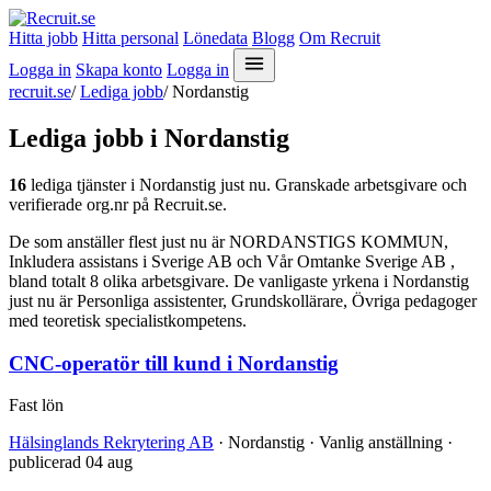
Hitta jobb
Hitta personal
Lönedata
Blogg
Om Recruit
Logga in
Skapa konto
Logga in
recruit.se
/
Lediga jobb
/
Nordanstig
Lediga jobb i Nordanstig
16
lediga tjänster i Nordanstig just nu. Granskade arbetsgivare och
verifierade org.nr på Recruit.se.
De som anställer flest just nu är NORDANSTIGS KOMMUN,
Inkludera assistans i Sverige AB och Vår Omtanke Sverige AB ,
bland totalt 8 olika arbetsgivare. De vanligaste yrkena i Nordanstig
just nu är Personliga assistenter, Grundskollärare, Övriga pedagoger
med teoretisk specialistkompetens.
CNC-operatör till kund i Nordanstig
Fast lön
Hälsinglands Rekrytering AB
· Nordanstig · Vanlig anställning ·
publicerad 04 aug