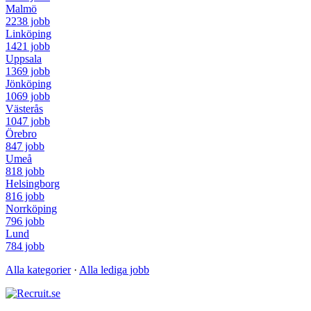
Malmö
2238 jobb
Linköping
1421 jobb
Uppsala
1369 jobb
Jönköping
1069 jobb
Västerås
1047 jobb
Örebro
847 jobb
Umeå
818 jobb
Helsingborg
816 jobb
Norrköping
796 jobb
Lund
784 jobb
Alla kategorier
·
Alla lediga jobb