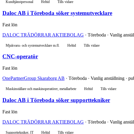
Kundtjänstpersonal
Heltid
Tills vidare
Daloc AB i Töreboda söker systemutvecklare
Fast lön
DALOC TRÄDÖRRAR AKTIEBOLAG
· Töreboda · Vanlig anstäl
Mjukvaru- och systemutvecklare m.fl.
Heltid
Tills vidare
CNC-operatör
Fast lön
OnePartnerGroup Skaraborg AB
· Töreboda · Vanlig anställning · pub
Maskinställare och maskinoperatörer, metallarbete
Heltid
Tills vidare
Daloc AB i Töreboda söker supporttekniker
Fast lön
DALOC TRÄDÖRRAR AKTIEBOLAG
· Töreboda · Vanlig anstäl
Supporttekniker, IT
Heltid
Tills vidare