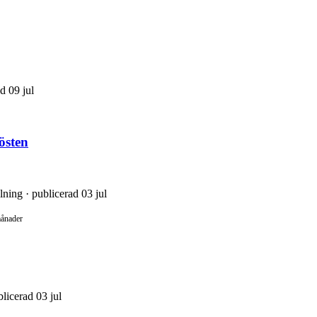
d 09 jul
östen
lning · publicerad 03 jul
månader
licerad 03 jul