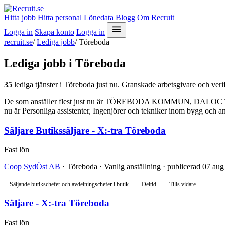
Hitta jobb
Hitta personal
Lönedata
Blogg
Om Recruit
Logga in
Skapa konto
Logga in
recruit.se
/
Lediga jobb
/
Töreboda
Lediga jobb i Töreboda
35
lediga tjänster i Töreboda just nu. Granskade arbetsgivare och verif
De som anställer flest just nu är TÖREBODA KOMMUN, DALOC TRÄ
nu är Personliga assistenter, Ingenjörer och tekniker inom bygg och a
Säljare Butikssäljare - X:-tra Töreboda
Fast lön
Coop SydÖst AB
· Töreboda · Vanlig anställning · publicerad 07 aug
Säljande butikschefer och avdelningschefer i butik
Deltid
Tills vidare
Säljare - X:-tra Töreboda
Fast lön