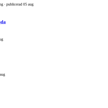
ng · publicerad 05 aug
oda
ug
 aug