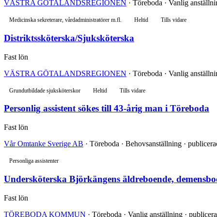
VÄSTRA GÖTALANDSREGIONEN
· Töreboda · Vanlig anställni
Medicinska sekreterare, vårdadministratörer m.fl.
Heltid
Tills vidare
Distriktssköterska/Sjuksköterska
Fast lön
VÄSTRA GÖTALANDSREGIONEN
· Töreboda · Vanlig anställni
Grundutbildade sjuksköterskor
Heltid
Tills vidare
Personlig assistent sökes till 43-årig man i Töreboda
Fast lön
Vår Omtanke Sverige AB
· Töreboda · Behovsanställning · publicera
Personliga assistenter
Undersköterska Björkängens äldreboende, demensbo
Fast lön
TÖREBODA KOMMUN
· Töreboda · Vanlig anställning · publicera