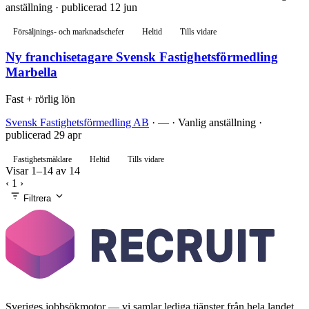
anställning · publicerad 12 jun
Försäljnings- och marknadschefer
Heltid
Tills vidare
Ny franchisetagare Svensk Fastighetsförmedling
Marbella
Fast + rörlig lön
Svensk Fastighetsförmedling AB
· — · Vanlig anställning ·
publicerad 29 apr
Fastighetsmäklare
Heltid
Tills vidare
Visar 1–14 av 14
‹
1
›
Filtrera
Sveriges jobbsökmotor — vi samlar lediga tjänster från hela landet