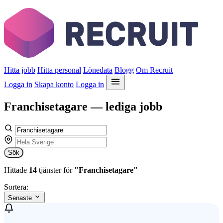
Hitta jobb
Hitta personal
Lönedata
Blogg
Om Recruit
Logga in
Skapa konto
Logga in
Franchisetagare — lediga jobb
Sök
Hittade
14
tjänster för
"Franchisetagare"
Sortera:
Senaste