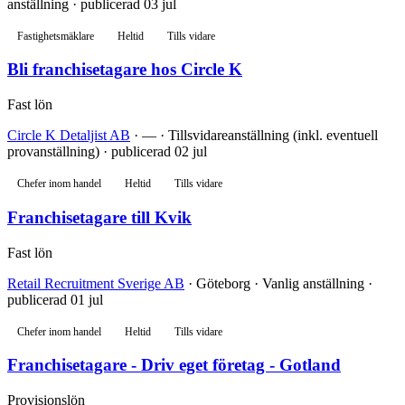
anställning · publicerad 03 jul
Fastighetsmäklare
Heltid
Tills vidare
Bli franchisetagare hos Circle K
Fast lön
Circle K Detaljist AB
· — · Tillsvidareanställning (inkl. eventuell
provanställning) · publicerad 02 jul
Chefer inom handel
Heltid
Tills vidare
Franchisetagare till Kvik
Fast lön
Retail Recruitment Sverige AB
· Göteborg · Vanlig anställning ·
publicerad 01 jul
Chefer inom handel
Heltid
Tills vidare
Franchisetagare - Driv eget företag - Gotland
Provisionslön